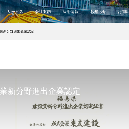
サービス
会社案内
採用情報
お知らせ
お問
業新分野進出企業認定
業新分野進出企業認定