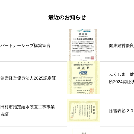
最近のお知らせ
パートナーシップ構築宣言
健康経営優良
ふくしま 健
健康経営優良法人2025認定証
所2024認証
田村市指定給水装置工事事業
除雪表彰２０
者証