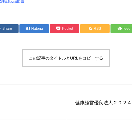
企業認定証書
Share
Hatena
Pocket
RSS
feedl
この記事のタイトルとURLをコピーする
健康経営優良法人２０２４